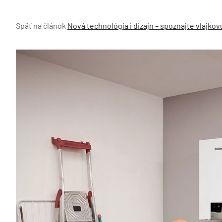
Späť na článok
Nová technológia i dizajn – spoznajte vlajkovú