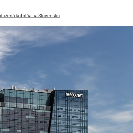
oložená kotolňa na Slovensku