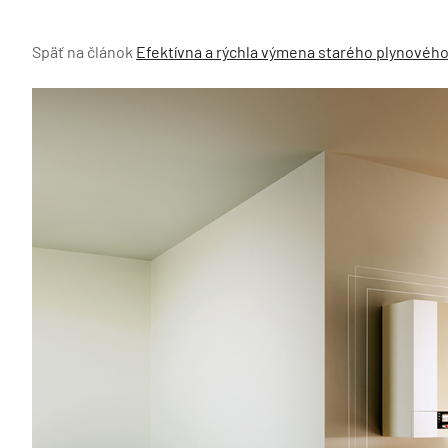
Späť na článok
Efektívna a rýchla výmena starého plynového