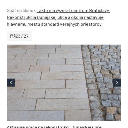
Späť na článok
Takto má vyzerať centrum Bratislavy.
Rekonštrukcia Dunajskej ulice a okolia nastavuje
hlavnému mestu štandard verejných priestorov
23 / 27
Aktuálne práce na rekonštrukcii Dunajskej ulice,