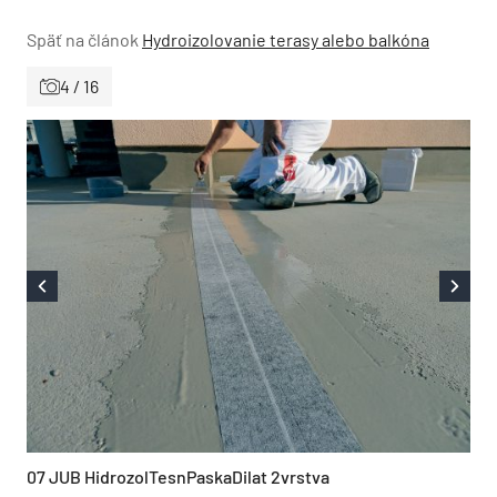
Späť na článok
Hydroizolovanie terasy alebo balkóna
4 / 16
07 JUB HidrozolTesnPaskaDilat 2vrstva