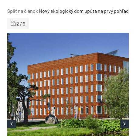
Späť na článok
Nový ekologický dom upúta na prvý pohľad
2 / 9