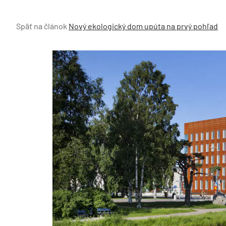
Späť na článok
Nový ekologický dom upúta na prvý pohľad