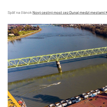
Späť na článok
Nový cestný most cez Dunaj medzi mestami