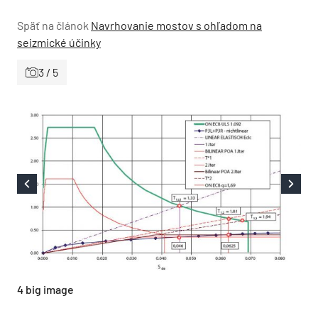
Späť na článok
Navrhovanie mostov s ohľadom na
seizmické účinky
3 / 5
4 big image