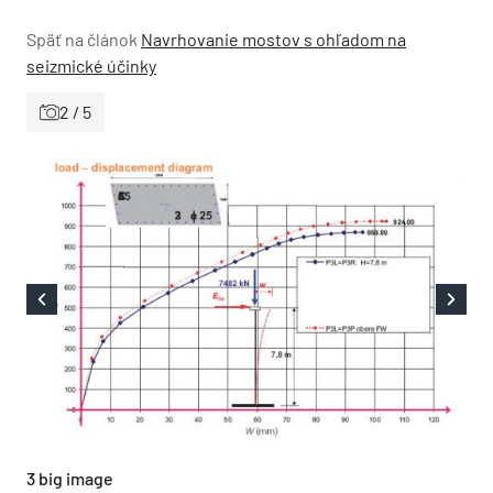
Späť na článok
Navrhovanie mostov s ohľadom na
seizmické účinky
2 / 5
3 big image