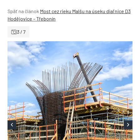
Späť na článok
Most cez rieku Malšu na úseku diaľnice D3
Hodějovice – Třebonín
3 / 7