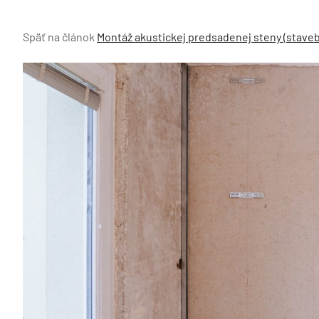
Späť na článok
Montáž akustickej predsadenej steny (stave