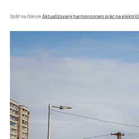
Späť na článok
Aktualizovaný harmonogram prác na električke