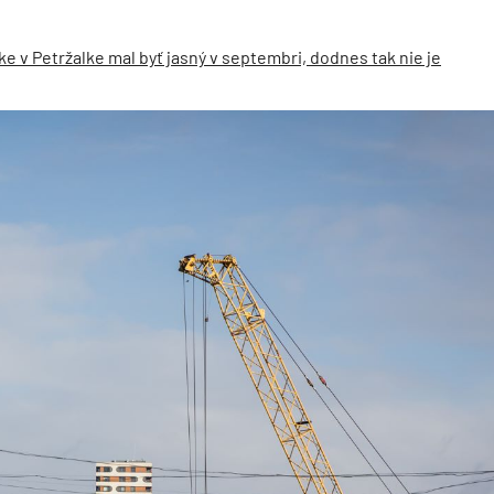
 v Petržalke mal byť jasný v septembri, dodnes tak nie je