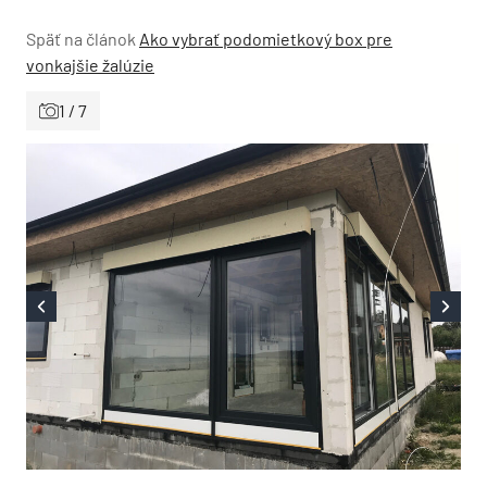
Späť na článok
Ako vybrať podomietkový box pre
vonkajšie žalúzie
1 / 7