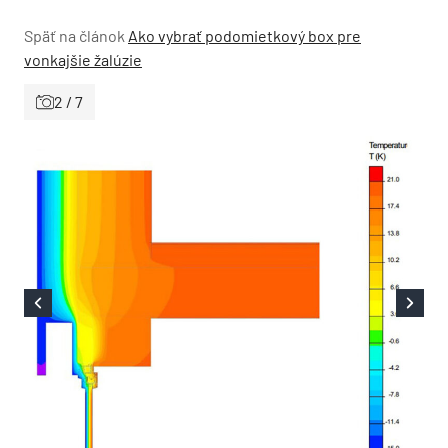
Späť na článok
Ako vybrať podomietkový box pre
vonkajšie žalúzie
2 / 7