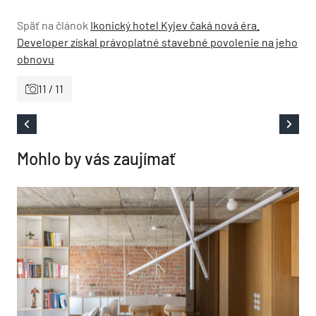
Späť na článok
Ikonický hotel Kyjev čaká nová éra.
Developer získal právoplatné stavebné povolenie na jeho
obnovu
11 / 11
Mohlo by vás zaujímať