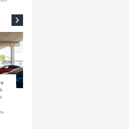
ve
e.
u
ta