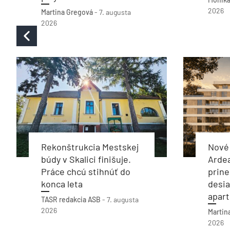
2026
Martina Gregová
-
7. augusta
2026
Rekonštrukcia Mestskej
Nové 
búdy v Skalici finišuje.
Arde
Práce chcú stihnúť do
prine
konca leta
desia
apar
TASR
redakcia ASB
-
7. augusta
2026
Martin
2026