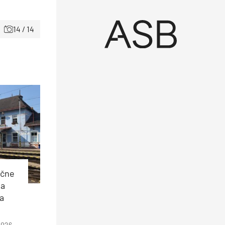
14 / 14
ečne
ia
a
2026