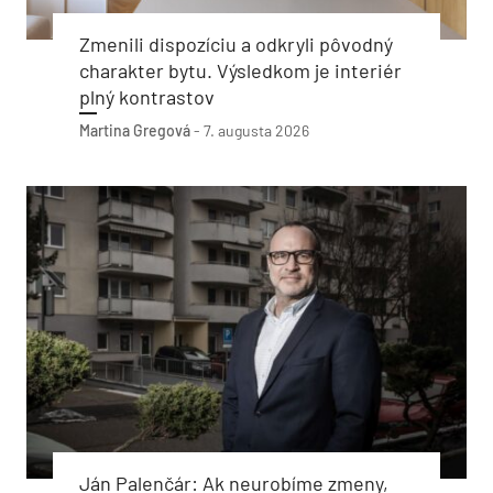
Zmenili dispozíciu a odkryli pôvodný
charakter bytu. Výsledkom je interiér
plný kontrastov
Martina Gregová
-
7. augusta 2026
Ján Palenčár: Ak neurobíme zmeny,