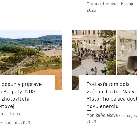
Martina Gregová
-
6. augus
2026
 posun v príprave
Pod asfaltom bola
a Karpaty: NDS
vzácna dlažba. Nádvo
 zhotoviteľa
Pistoriho paláca dos
ktovej
novú energiu
mentácie
Monika Voleková
-
5. augus
2026
-
5. augusta 2026