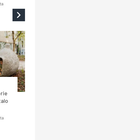
ta
rie
talo
ta