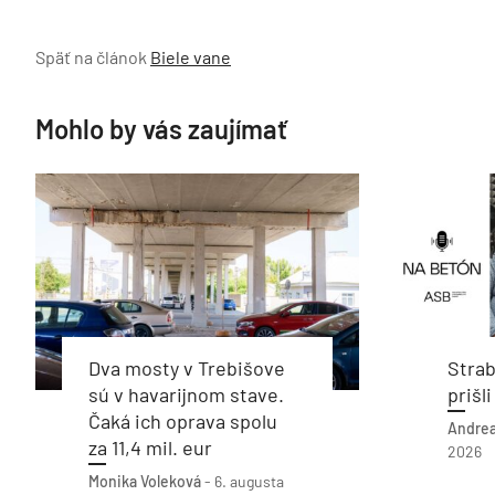
Späť na článok
Biele vane
Mohlo by vás zaujímať
Dva mosty v Trebišove
Stra
sú v havarijnom stave.
prišl
Čaká ich oprava spolu
Andrea
za 11,4 mil. eur
2026
Monika Voleková
-
6. augusta