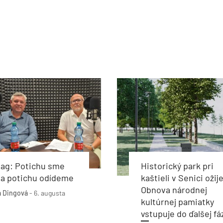
bag: Potichu sme
Historický park pri
i a potichu odídeme
kaštieli v Senici ožije
Obnova národnej
 Dingová
-
6. augusta
kultúrnej pamiatky
vstupuje do ďalšej fá