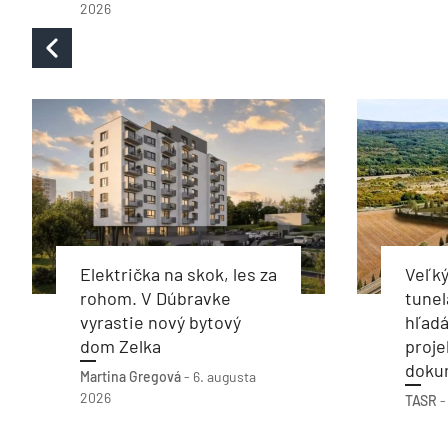
2026
Električka na skok, les za
Veľký
rohom. V Dúbravke
tunel
vyrastie nový bytový
hľadá
dom Zelka
proje
doku
Martina Gregová
-
6. augusta
2026
TASR