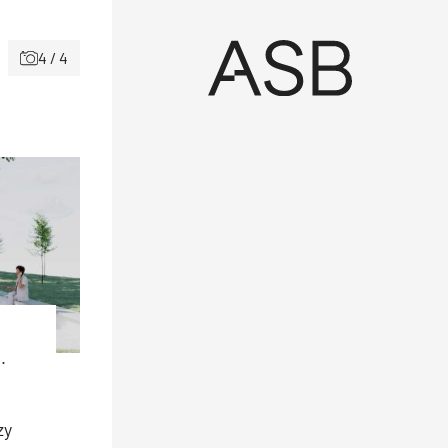
4 / 4
.
zy