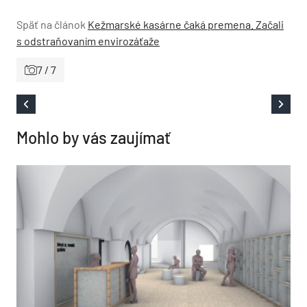
Späť na článok
Kežmarské kasárne čaká premena. Začali
s odstraňovaním envirozáťaže
7 / 7
Mohlo by vás zaujímať