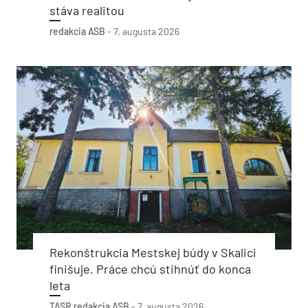
stáva realitou
redakcia ASB
-
7. augusta 2026
Rekonštrukcia Mestskej búdy v Skalici
finišuje. Práce chcú stihnúť do konca
leta
TASR
redakcia ASB
-
7. augusta 2026