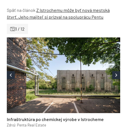
Späť na článok
Z Istrochemu môže byť nová mestská
štvrť. Jeho majiteľ si prizval na spoluprácu Pentu
1 / 12
Infraštruktúra po chemickej výrobe v Istrocheme
Zdroj: Penta Real Estate