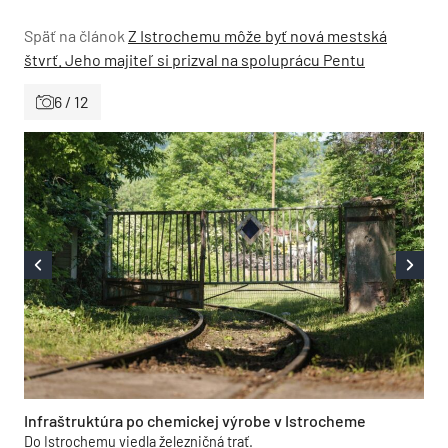
Späť na článok
Z Istrochemu môže byť nová mestská
štvrť. Jeho majiteľ si prizval na spoluprácu Pentu
6 / 12
Infraštruktúra po chemickej výrobe v Istrocheme
Do Istrochemu viedla železničná trať.