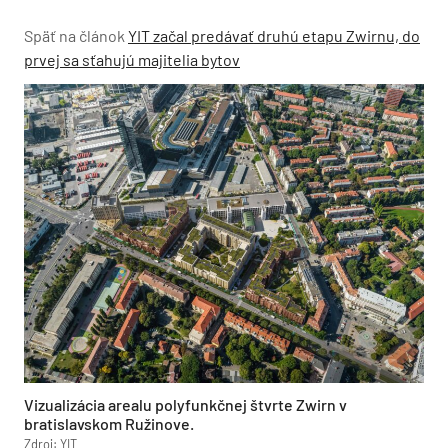
Späť na článok
YIT začal predávať druhú etapu Zwirnu, do
prvej sa sťahujú majitelia bytov
Vizualizácia arealu polyfunkčnej štvrte Zwirn v
bratislavskom Ružinove.
Zdroj: YIT