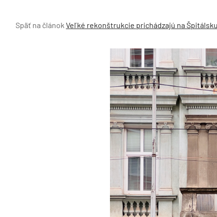
Späť na článok
Veľké rekonštrukcie prichádzajú na Špitálsk