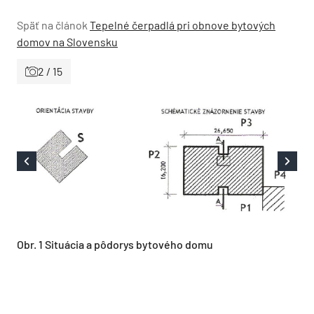
Späť na článok
Tepelné čerpadlá pri obnove bytových
domov na Slovensku
2 / 15
Obr. 1 Situácia a pôdorys bytového domu