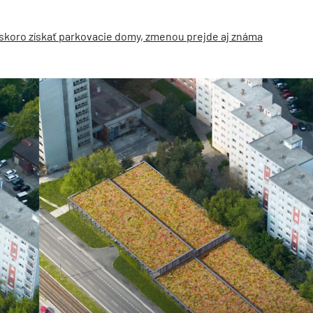
čoskoro získať parkovacie domy, zmenou prejde aj známa