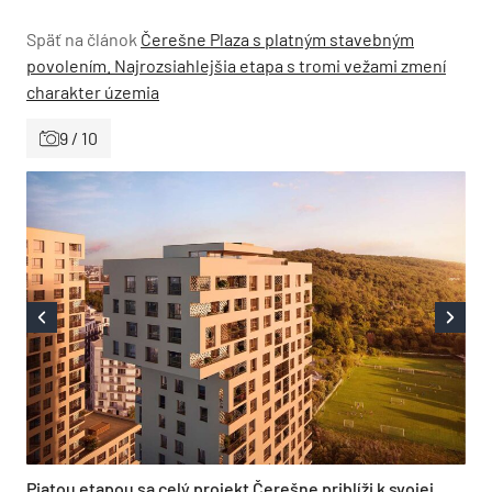
Späť na článok
Čerešne Plaza s platným stavebným
povolením. Najrozsiahlejšia etapa s tromi vežami zmení
charakter územia
9 / 10
Piatou etapou sa celý projekt Čerešne priblíži k svojej