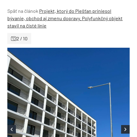
Späť na článok
Projekt, ktorý do Piešťan priniesol
bývanie, obchod aj zmenu dopravy. Polyfunkčný objekt
stavil na čisté línie
2 / 10