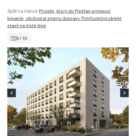
Späť na článok
Projekt, ktorý do Piešťan priniesol
bývanie, obchod aj zmenu dopravy. Polyfunkčný objekt
stavil na čisté línie
9 / 10