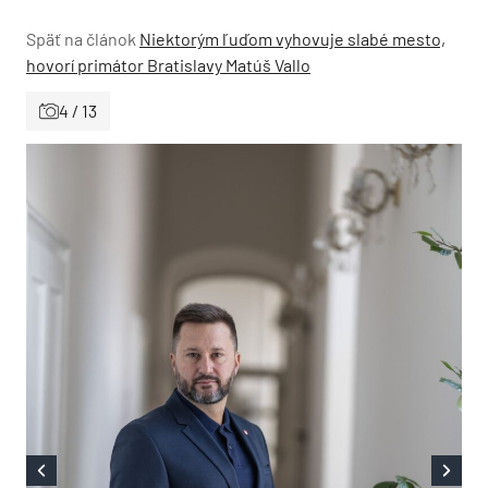
Späť na článok
Niektorým ľuďom vyhovuje slabé mesto,
hovorí primátor Bratislavy Matúš Vallo
4 / 13