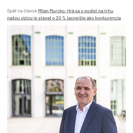
Späť na článok
Milan Murcko: Hrá sa o podiel na trhu,
našou víziou je stavať o 20 % lacnejšie ako konkurencia