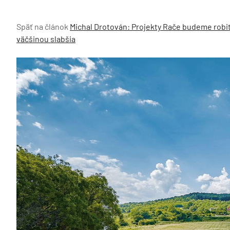
Späť na článok
Michal Drotován: Projekty Rače budeme robiť v
väčšinou slabšia