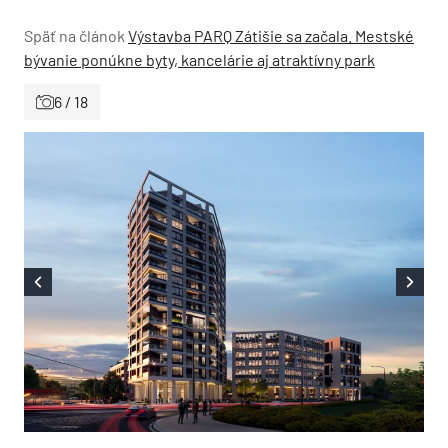
Späť na článok
Výstavba PARQ Zátišie sa začala. Mestské
bývanie ponúkne byty, kancelárie aj atraktívny park
6 / 18