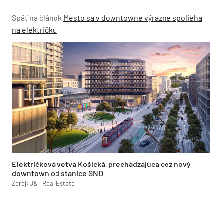
Späť na článok
Mesto sa v downtowne výrazne spolieha
na električku
Električková vetva Košická, prechádzajúca cez nový
downtown od stanice SND
Zdroj: J&T Real Estate