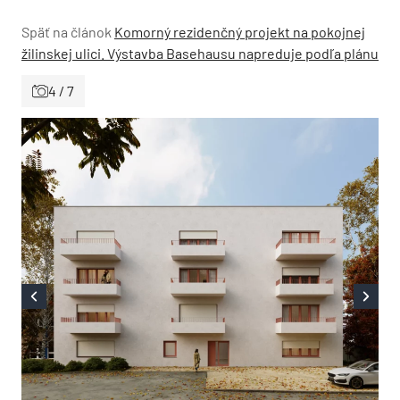
Späť na článok
Komorný rezidenčný projekt na pokojnej
žilinskej ulici. Výstavba Basehausu napreduje podľa plánu
4 / 7