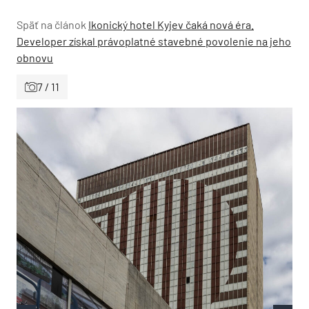
Späť na článok
Ikonický hotel Kyjev čaká nová éra.
Developer získal právoplatné stavebné povolenie na jeho
obnovu
7 / 11