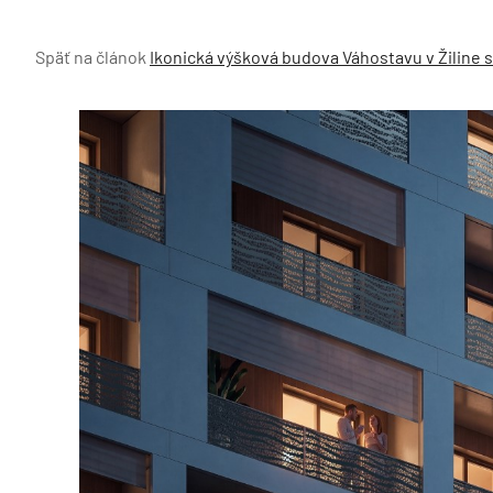
Späť na článok
Ikonická výšková budova Váhostavu v Žiline 