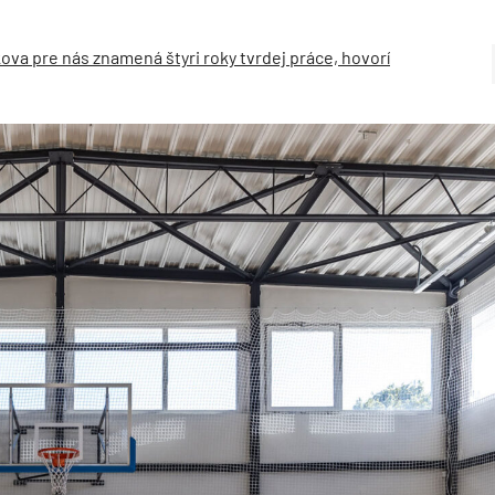
kova pre nás znamená štyri roky tvrdej práce, hovorí