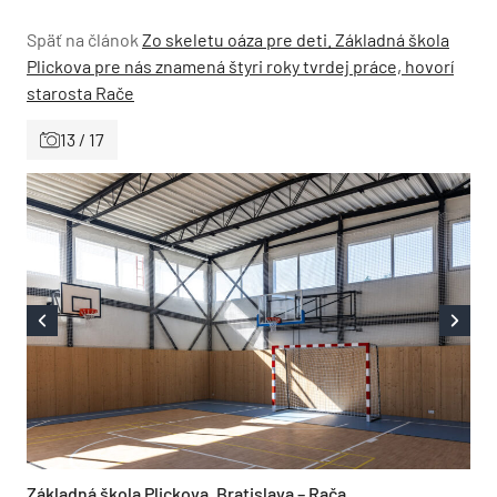
Späť na článok
Zo skeletu oáza pre deti. Základná škola
Plickova pre nás znamená štyri roky tvrdej práce, hovorí
starosta Rače
13 / 17
Základná škola Plickova, Bratislava – Rača