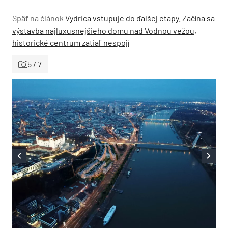
Späť na článok
Vydrica vstupuje do ďalšej etapy. Začína sa
výstavba najluxusnejšieho domu nad Vodnou vežou,
historické centrum zatiaľ nespojí
5 / 7