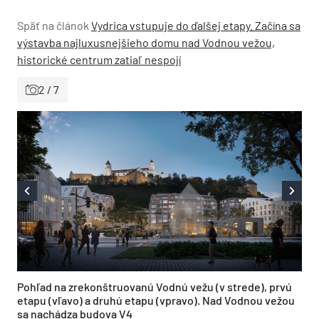
Späť na článok
Vydrica vstupuje do ďalšej etapy. Začína sa
výstavba najluxusnejšieho domu nad Vodnou vežou,
historické centrum zatiaľ nespojí
2 / 7
Pohľad na zrekonštruovanú Vodnú vežu (v strede), prvú
etapu (vľavo) a druhú etapu (vpravo). Nad Vodnou vežou
sa nachádza budova V4