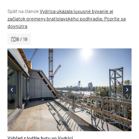
Späť na článok
Vydrica ukázala luxusné bývanie aj
začiatok premeny bratislavského podhradia: Pozrite sa
dovnútra
6 / 19
Výhľad z lodžie bytu vo Vydrici