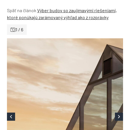
Späť na článok
Výber budov so zaujímavými riešeniami,
ktoré ponúkajú zarámovaný výhľad ako z rozprávky
1 / 6