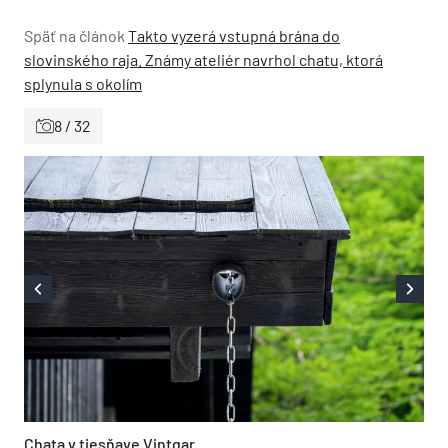
Späť na článok
Takto vyzerá vstupná brána do
slovinského raja. Známy ateliér navrhol chatu, ktorá
splynula s okolím
8 / 32
Chata v tiesňave Vintgar