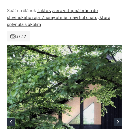
Späť na článok
Takto vyzerá vstupná brána do
slovinského raja. Známy ateliér navrhol chatu, ktorá
splynula s okolím
3 / 32