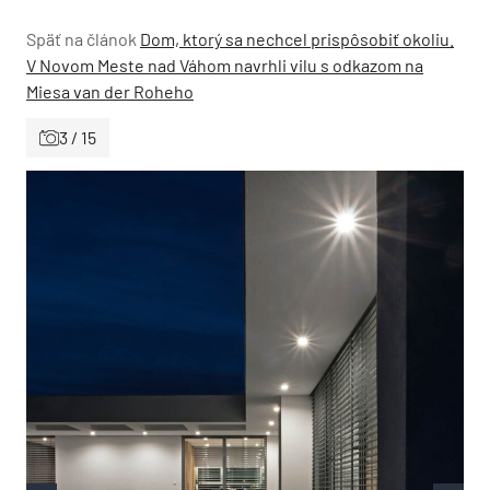
Späť na článok
Dom, ktorý sa nechcel prispôsobiť okoliu.
V Novom Meste nad Váhom navrhli vilu s odkazom na
Miesa van der Roheho
3 / 15