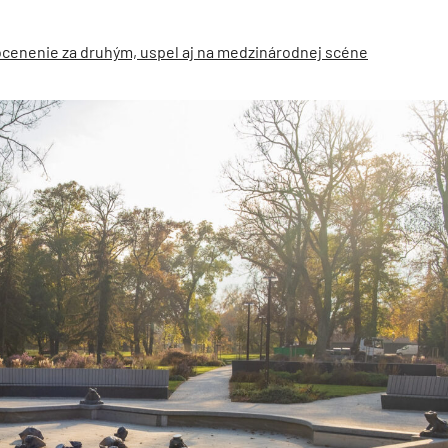
ocenenie za druhým, uspel aj na medzinárodnej scéne