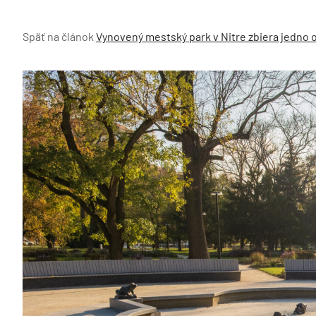
Späť na článok
Vynovený mestský park v Nitre zbiera jedno 