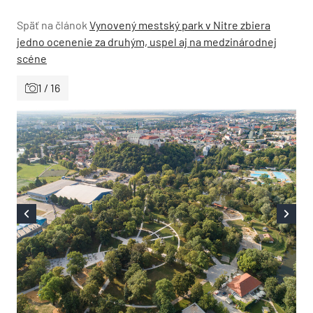
Späť na článok
Vynovený mestský park v Nitre zbiera
jedno ocenenie za druhým, uspel aj na medzinárodnej
scéne
1 / 16