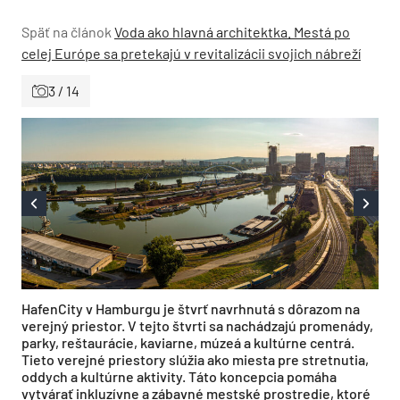
Späť na článok
Voda ako hlavná architektka. Mestá po
celej Európe sa pretekajú v revitalizácii svojich nábreží
3 / 14
HafenCity v Hamburgu je štvrť navrhnutá s dôrazom na
verejný priestor. V tejto štvrti sa nachádzajú promenády,
parky, reštaurácie, kaviarne, múzeá a kultúrne centrá.
Tieto verejné priestory slúžia ako miesta pre stretnutia,
oddych a kultúrne aktivity. Táto koncepcia pomáha
vytvárať inkluzívne a zábavné mestské prostredie, ktoré